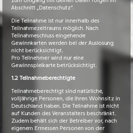
Abschnitt „Datenschutz“.
Die Teilnahme ist nur innerhalb des
Teilnahmezeitraums möglich. Nach
Teilnahmeschluss eingehende
Gewinnkarten werden bei der Auslosung
nicht berücksichtigt.
Pro Teilnehmer wird nur eine
Gewinnspielkarte betrücksichtigt.
1.2 Teilnahmeberechtigte
Teilnahmeberechtigt sind natürliche,
volljährige Personen, die ihren Wohnsitz in
Deutschland haben. Die Teilnahme ist nicht
auf Kunden des Veranstalters beschränkt.
Zudem behält sich der Betreiber vor, nach
eigenem Ermessen Personen von der