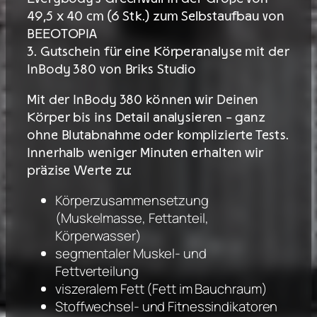
49,5 x 40 cm (6 Stk.) zum Selbstaufbau von
BEEOTOPIA
3. Gutschein für eine Körperanalyse mit der
InBody 380 von Briks Studio
Mit der InBody 380 können wir Deinen
Körper bis ins Detail analysieren – ganz
ohne Blutabnahme oder komplizierte Tests.
Innerhalb weniger Minuten erhalten wir
präzise Werte zu:
Körperzusammensetzung
(Muskelmasse, Fettanteil,
Körperwasser)
segmentaler Muskel- und
Fettverteilung
viszeralem Fett (Fett im Bauchraum)
Stoffwechsel- und Fitnessindikatoren