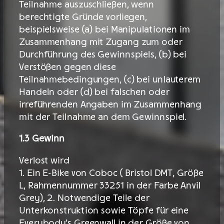
Teilnahme auszuschließen, wenn
berechtigte Gründe vorliegen,
beispielsweise (a) bei Manipulationen im
Zusammenhang mit Zugang zum oder
Durchführung des Gewinnspiels, (b) bei
Verstößen gegen diese
Teilnahmebedingungen, (c) bei unlauterem
Handeln oder (d) bei falschen oder
irreführenden Angaben im Zusammenhang
mit der Teilnahme an dem Gewinnspiel.
1.3 Gewinn
Verlost wird
1. Ein E-Bike von Coboc ( Bristol DMT, Größe
L, Rahmennummer 33251 in der Farbe Anvil
Grey), 2. Notwendige Teile der
Unterkonstruktion sowie Töpfe für eine
Everybody’s Greenwall in der Größe von