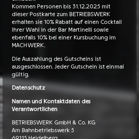
Kommen Personen bis 31.12.2025 mit
dieser Postkarte zum BETRIEBSWERK
erhalten sie 10% Rabatt auf einen Cocktail
Ihrer Wahl in der Bar Martinelli sowie
ebenfalls 10% bei einer Kursbuchung im
MACHWERK.
Die Auszahlung des Gutscheins ist
ausgeschlossen. Jeder Gutschein ist einmal
gültig.
Datenschutz
Namen und Kontaktdaten des
Verantwortlichen
BETRIEBSWERK GmbH & Co. KG
Am Bahnbetriebswerk 5
69115 Heidelberg