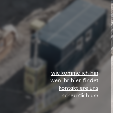
wie komme ich hin
wen ihr hier findet
kontaktiere uns
schau dich um