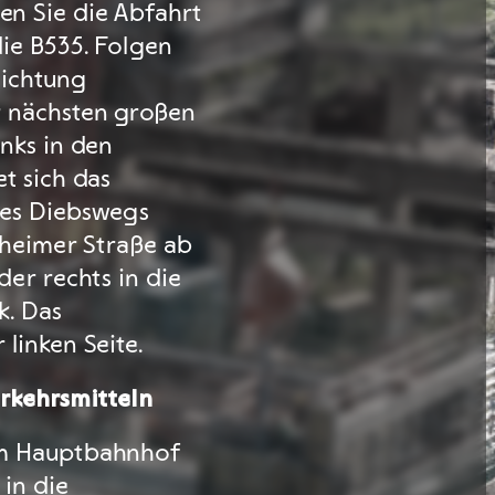
n Sie die Abfahrt
ie B535. Folgen
Richtung
r nächsten großen
nks in den
t sich das
des Diebswegs
elheimer Straße ab
der rechts in die
k. Das
linken Seite.
erkehrsmitteln
um Hauptbahnhof
 in die