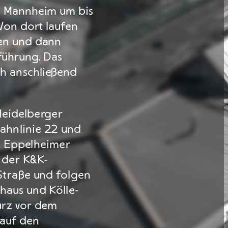
g Mannheim um bis
 Von dort laufen
en und dann
führung. Das
h anschließend
Heidelberger
ahnlinie 22 und
le Eppelheimer
 der K&K-
Straße und folgen
haus und Kölle-
urz vor dem
 auf den