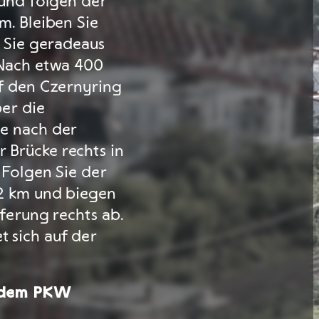
 und folgen der
m. Bleiben Sie
n Sie geradeaus
 Nach etwa 400
uf den Czernyring
ber die
e nach der
Brücke rechts in
 Folgen Sie der
 2 km und biegen
ferung rechts ab.
 sich auf der
t dem PKW