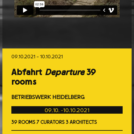
09.10.2021 – 10.10.2021
Abfahrt
Departure
39
rooms
BETRIEBSWERK HEIDELBERG
09.10. -10.10.2021
39 ROOMS 7 CURATORS 3 ARCHITECTS