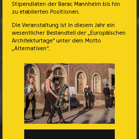
Stipendiaten der Barac Mannheim bis hin
zu etablierten Positionen.
Die Veranstaltung ist in diesem Jahr ein
wesentlicher Bestandteil der „Europäischen
Architekturtage“ unter dem Motto
„Alternativen“.