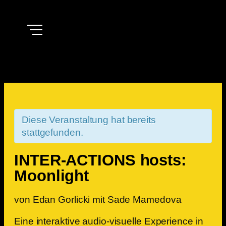
Diese Veranstaltung hat bereits
stattgefunden.
INTER-ACTIONS hosts:
Moonlight
von Edan Gorlicki mit Sade Mamedova
Eine interaktive audio-visuelle Experience in