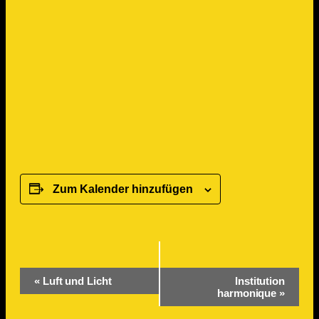
Zum Kalender hinzufügen
Veranstaltung-
«
Luft und Licht
Institution
Navigation
harmonique
»