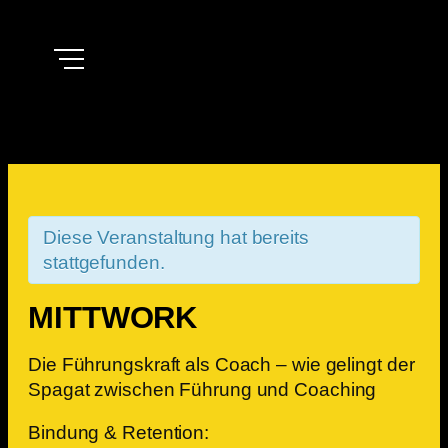
Diese Veranstaltung hat bereits
stattgefunden.
MITTWORK
Die Führungskraft als Coach – wie gelingt der
Spagat zwischen Führung und Coaching
Bindung & Retention: